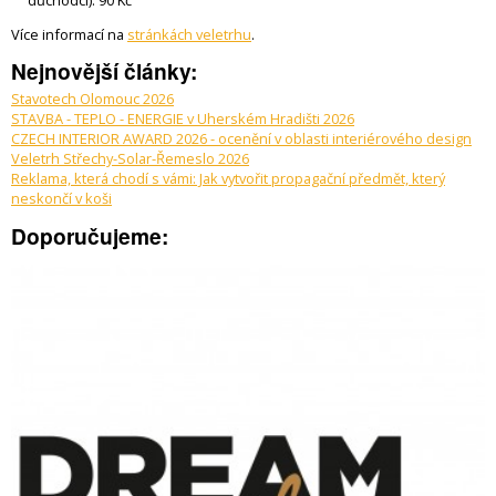
důchodci): 90 Kč
Více informací na
stránkách veletrhu
.
Nejnovější články:
Stavotech Olomouc 2026
STAVBA - TEPLO - ENERGIE v Uherském Hradišti 2026
CZECH INTERIOR AWARD 2026 - ocenění v oblasti interiérového design
Veletrh Střechy-Solar-Řemeslo 2026
Reklama, která chodí s vámi: Jak vytvořit propagační předmět, který
neskončí v koši
Doporučujeme: