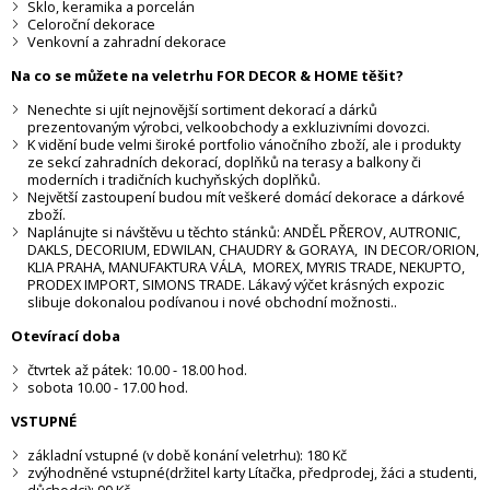
Sklo, keramika a porcelán
Celoroční dekorace
Venkovní a zahradní dekorace
Na co se můžete na veletrhu
FOR DECOR & HOME těšit?
Nenechte si ujít nejnovější sortiment dekorací a dárků
prezentovaným výrobci, velkoobchody a exkluzivními dovozci.
K vidění bude velmi široké portfolio vánočního zboží, ale i produkty
ze sekcí zahradních dekorací, doplňků na terasy a balkony či
moderních i tradičních kuchyňských doplňků.
Největší zastoupení budou mít veškeré domácí dekorace a dárkové
zboží.
Naplánujte si návštěvu u těchto stánků: ANDĚL PŘEROV, AUTRONIC,
DAKLS, DECORIUM, EDWILAN, CHAUDRY & GORAYA, IN DECOR/ORION,
KLIA PRAHA, MANUFAKTURA VÁLA, MOREX, MYRIS TRADE, NEKUPTO,
PRODEX IMPORT, SIMONS TRADE. Lákavý výčet krásných expozic
slibuje dokonalou podívanou i nové obchodní možnosti..
Otevírací doba
čtvrtek až pátek: 10.00 - 18.00 hod.
sobota 10.00 - 17.00 hod.
VSTUPNÉ
základní vstupné (v době konání veletrhu): 180 Kč
zvýhodněné vstupné(držitel karty Lítačka, předprodej, žáci a studenti,