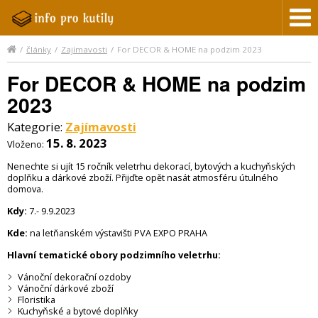
/
články
/
Zajímavosti
/
For DECOR & HOME na podzim 2023
For DECOR & HOME na podzim
2023
Kategorie:
Zajímavosti
15. 8. 2023
Vloženo:
Nenechte si ujít 15 ročník veletrhu dekorací, bytových a kuchyňských
doplňku a dárkové zboží. Přijďte opět nasát atmosféru útulného
domova.
Kdy:
7.- 9.9.2023
Kde:
na letňanském výstavišti PVA EXPO PRAHA
Hlavní tematické obory podzimního veletrhu:
Vánoční dekorační ozdoby
Vánoční dárkové zboží
Floristika
Kuchyňské a bytové doplňky