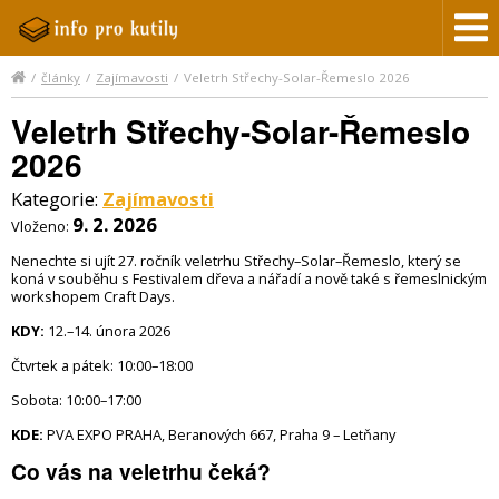
/
články
/
Zajímavosti
/
Veletrh Střechy-Solar-Řemeslo 2026
Veletrh Střechy-Solar-Řemeslo
2026
Kategorie:
Zajímavosti
9. 2. 2026
Vloženo:
Nenechte si ujít 27. ročník veletrhu Střechy–Solar–Řemeslo, který se
koná v souběhu s Festivalem dřeva a nářadí a nově také s řemeslnickým
workshopem Craft Days.
KDY:
12.–14. února 2026
Čtvrtek a pátek: 10:00–18:00
Sobota: 10:00–17:00
KDE:
PVA EXPO PRAHA, Beranových 667, Praha 9 – Letňany
Co vás na veletrhu čeká?