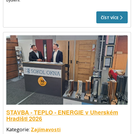
bydlení.
ČÍST VÍCE
STAVBA - TEPLO - ENERGIE v Uherském
Hradišti 2026
Kategorie:
Zajímavosti