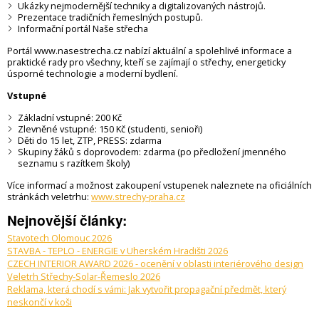
Ukázky nejmodernější techniky a digitalizovaných nástrojů.
Prezentace tradičních řemeslných postupů.
Informační portál Naše střecha
Portál www.nasestrecha.cz nabízí aktuální a spolehlivé informace a
praktické rady pro všechny, kteří se zajímají o střechy, energeticky
úsporné technologie a moderní bydlení.
Vstupné
Základní vstupné: 200 Kč
Zlevněné vstupné: 150 Kč (studenti, senioři)
Děti do 15 let, ZTP, PRESS: zdarma
Skupiny žáků s doprovodem: zdarma (po předložení jmenného
seznamu s razítkem školy)
Více informací a možnost zakoupení vstupenek naleznete na oficiálních
stránkách veletrhu:
www.strechy-praha.cz
Nejnovější články:
Stavotech Olomouc 2026
STAVBA - TEPLO - ENERGIE v Uherském Hradišti 2026
CZECH INTERIOR AWARD 2026 - ocenění v oblasti interiérového design
Veletrh Střechy-Solar-Řemeslo 2026
Reklama, která chodí s vámi: Jak vytvořit propagační předmět, který
neskončí v koši