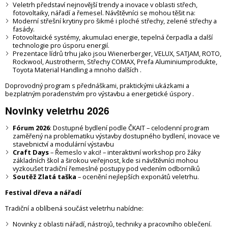
Veletrh představí nejnovější trendy a inovace v oblasti střech,
fotovoltaiky, nářadí a řemesel. Návštěvníci se mohou těšit na:
Moderní střešní krytiny pro šikmé i ploché střechy, zelené střechy a
fasády.
Fotovoltaické systémy, akumulaci energie, tepelná čerpadla a další
technologie pro úsporu energií.
Prezentace lídrů trhu jako jsou Wienerberger, VELUX, SATJAM, ROTO,
Rockwool, Austrotherm, Střechy COMAX, Prefa Aluminiumprodukte,
Toyota Material Handling a mnoho dalších .
Doprovodný program s přednáškami, praktickými ukázkami a
bezplatným poradenstvím pro výstavbu a energetické úspory .
Novinky veletrhu 2026
Fórum 2026
: Dostupné bydlení podle ČKAIT – celodenní program
zaměřený na problematiku výstavby dostupného bydlení, inovace ve
stavebnictví a modulární výstavbu
Craft Days
– Řemeslo v akci! – interaktivní workshop pro žáky
základních škol a širokou veřejnost, kde si návštěvníci mohou
vyzkoušet tradiční řemeslné postupy pod vedením odborníků
Soutěž Zlatá taška
– ocenění nejlepších exponátů veletrhu.
Festival dřeva a nářadí
Tradiční a oblíbená součást veletrhu nabídne:
Novinky z oblasti nářadí, nástrojů, techniky a pracovního oblečení.