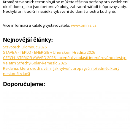
Kromě stavebních technologií se můžete těšit na potřeby pro zvelebení
okolí domu, jako jsou betonové ploty, zahradní nářadí či úpravny vody.
Nechybí ani tradiční nabídka vybavení do domácnosti a kuchyně.
Více informací a katalog vystavovatelů:
www.omnis.cz
Nejnovější články:
Stavotech Olomouc 2026
STAVBA - TEPLO - ENERGIE v Uherském Hradišti 2026
CZECH INTERIOR AWARD 2026 - ocenění v oblasti interiérového design
Veletrh Střechy-Solar-Řemeslo 2026
Reklama, která chodí s vámi: Jak vytvořit propagační předmět, který
neskončí v koši
Doporučujeme: