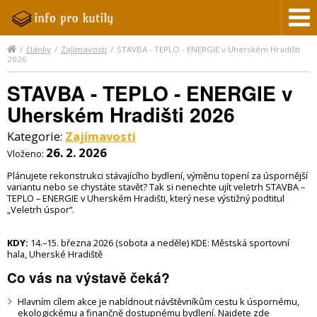
/
články
/
Zajímavosti
/
STAVBA - TEPLO - ENERGIE v Uherském Hradišti
2026
STAVBA - TEPLO - ENERGIE v
Uherském Hradišti 2026
Kategorie:
Zajímavosti
26. 2. 2026
Vloženo:
Plánujete rekonstrukci stávajícího bydlení, výměnu topení za úspornější
variantu nebo se chystáte stavět? Tak si nenechte ujít veletrh STAVBA –
TEPLO – ENERGIE v Uherském Hradišti, který nese výstižný podtitul
„Veletrh úspor“.
KDY:
14.–15. března 2026 (sobota a neděle) KDE: Městská sportovní
hala, Uherské Hradiště
Co vás na výstavě čeká?
Hlavním cílem akce je nabídnout návštěvníkům cestu k úspornému,
ekologickému a finančně dostupnému bydlení. Najdete zde