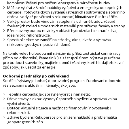
komplexní řešení pro snížení energetické náročnosti budov.
Můžete vybírat z široké nabídky vytápění a energetiky: od tepelných
čerpadel, fotovoltaických systémů (střešních i ostrovních) a solárního
ohřevu vody až po větrání s rekuperací, klimatizace či infrazářiče.
Velký prostor bude věnován zateplení a ochraně budov, včetně
foukaných izolací a moderních materiálů pro střechy, fasády a stropy.
Představeny budou novinky v oblasti hydroizolací a sanací zdiva,
ideální pro rekonstrukce.
Speciální sekce se zaměří na střechy, okna, dveře a výstavbu
nízkoenergetických i pasivních domů.
Na tomto veletrhu budou mít návštěvníci příležitost získat cenné rady
přímo od odborníků, řemeslníků a zástupců firem. Výstava je určena
pro budoucí stavebníky, majitele domů i všechny, kteří hledají efektivní
způsoby, jak ušetřit za energie.
Odborné přednášky po celý víkend
Součástí výstavy je bohatý doprovodný program. Fundovaní odborníci
vás seznámí s aktuálními tématy, jako jsou:
Tepelná čerpadla: Jak správně vybrat a nenaletět.
Dřevostavby a okna: Výhody úsporného bydlení a správná volba
výplní otvorů.
Dotace: Aktuální situace a možnosti financování novostaveb i
rekonstrukcí.
Zdravé bydlení: Rekuperace pro snížení nákladů a problematika
geopatogenních zón.