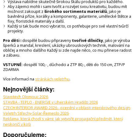
Výstava nabídne skutečně širokou škálu produktů pro každého.
Aby zájemci mohli i sami tvořit a rozvíjet svou kreativitu, budou mít
možnost zakoupit z
širokého sortimentu materiálů
, jako je
bavlněná příze, korálky a komponenty, galanterie, umělecké štětce a
fixy, floristické materiály a další.
Každý si tak bude moci vybrat to, co potřebuje pro své vlastní tvůrčí
projekty.
Pro děti
i dospělé budou připraveny
tvořivé dílničky
, jako je výroba
šperků a mandal, kreslení, ukázky ubrouskových technik, malování na
obličej a mnoho dalšího Každý si zde najde něco, co mu přinese radost
a zábavu.
VSTUPNÉ:
dospělí 100,- , důchodci a ZTP 80,-, děti do 150 cm, ZTP/P
ZDARMA
Více informací na
stránkách veletrhu
.
Nejnovější články:
Stavotech Olomouc 2026
STAVBA - TEPLO - ENERGIE v Uherském Hradišti 2026
CZECH INTERIOR AWARD 2026 - ocenění v oblasti interiérového design
Veletrh Střechy-Solar-Řemeslo 2026
Reklama, která chodí s vámi: Jak vytvořit propagační předmět, který
neskončí v koši
Doporučujeme: