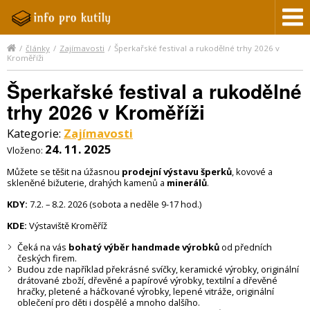
/
články
/
Zajímavosti
/
Šperkařské festival a rukodělné trhy 2026 v
Kroměříži
Šperkařské festival a rukodělné
trhy 2026 v Kroměříži
Kategorie:
Zajímavosti
24. 11. 2025
Vloženo:
Můžete se těšit na úžasnou
prodejní výstavu šperků
, kovové a
skleněné bižuterie, drahých kamenů a
minerálů
.
KDY:
7.2.
– 8.2. 2026 (sobota a neděle 9-17 hod.)
K
DE:
Výstaviště Kroměříž
Čeká na vás
bohatý výběr handmade výrobků
od předních
českých firem.
Budou zde například překrásné svíčky, keramické výrobky, originální
drátované zboží, dřevěné a papírové výrobky, textilní a dřevěné
hračky, pletené a háčkované výrobky, lepené vitráže, originální
oblečení pro děti i dospělé a mnoho dalšího.