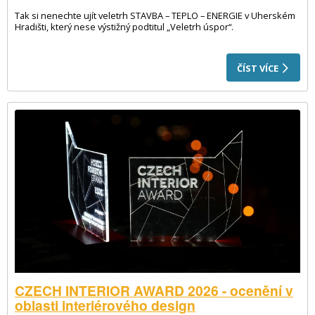
Tak si nenechte ujít veletrh STAVBA – TEPLO – ENERGIE v Uherském
Hradišti, který nese výstižný podtitul „Veletrh úspor“.
ČÍST VÍCE
CZECH INTERIOR AWARD 2026 - ocenění v
oblasti interiérového design