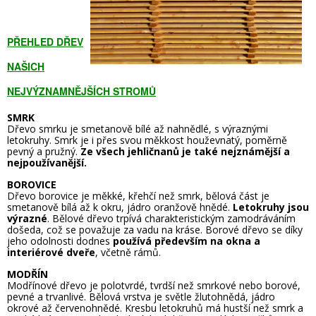
PŘEHLED DŘEV
NAŠICH
NEJVÝZNAMNĚJŠÍCH STROMŮ
SMRK
Dřevo smrku je smetanově bílé až nahnědlé, s výraznými
letokruhy. Smrk je i přes svou měkkost houževnatý, poměrně
pevný a pružný.
Ze všech jehličnanů je také nejznámější a
nejpoužívanější.
BOROVICE
Dřevo borovice je měkké, křehčí než smrk, bělová část je
smetanově bílá až k okru, jádro oranžově hnědé.
Letokruhy jsou
výrazné
. Bělové dřevo trpívá charakteristickým zamodráváním
došeda, což se považuje za vadu na kráse.
Borové dřevo se díky
jeho odolnosti dodnes
používá především na okna a
interiérové dveře
, včetně rámů.
MODŘÍN
Modřínové dřevo je polotvrdé, tvrdší než smrkové nebo borové,
pevné a trvanlivé. Bělová vrstva je světle žlutohnědá, jádro
okrové až červenohnědé. Kresbu letokruhů má hustší než smrk a