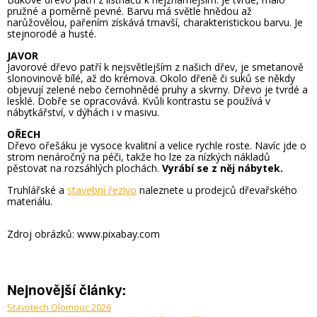
pružné a poměrně pevné. Barvu má světle hnědou až
narůžovělou, pařením získává tmavší, charakteristickou barvu. Je
stejnorodé a husté.
JAVOR
Javorové dřevo patří k nejsvětlejším z našich dřev, je smetanově
slonovinově bílé, až do krémova. Okolo dřeně či suků se někdy
objevují zelené nebo černohnědé pruhy a skvrny. Dřevo je tvrdé a
lesklé. Dobře se opracovává. Kvůli kontrastu se používá v
nábytkářství, v dýhách i v masivu.
OŘECH
Dřevo ořešáku je vysoce kvalitní a velice rychle roste. Navíc jde o
strom nenáročný na péči, takže ho lze za nízkých nákladů
pěstovat na rozsáhlých plochách.
Vyrábí se z něj nábytek.
Truhlářské a
stavební řezivo
naleznete u prodejců dřevařského
materiálu.
Zdroj obrázků: www.pixabay.com
Nejnovější články:
Stavotech Olomouc 2026