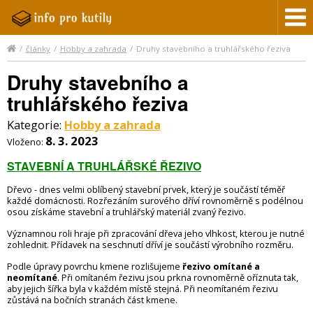
/
články
/
Hobby a zahrada
/
Druhy stavebního a truhlářského řeziva
Druhy stavebního a
truhlářského řeziva
Kategorie:
Hobby a zahrada
8. 3. 2023
Vloženo:
STAVEBNÍ A TRUHLÁŘSKÉ ŘEZIVO
Dřevo - dnes velmi oblíbený stavební prvek, který je součástí téměř
každé domácnosti. Rozřezáním surového dříví rovnoměrně s podélnou
osou získáme stavební a truhlářský materiál zvaný řezivo.
Významnou roli hraje při zpracování dřeva jeho vlhkost, kterou je nutné
zohlednit. Přídavek na seschnutí dříví je součástí výrobního rozměru.
Podle úpravy povrchu kmene rozlišujeme
řezivo omítané a
neomítané
. Při omítaném řezivu jsou prkna rovnoměrně oříznuta tak,
aby jejich šířka byla v každém místě stejná. Při neomítaném řezivu
zůstává na bočních stranách část kmene.