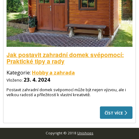
Jak postavit zahradní domek svépomocí:
Praktické tipy a rady
Kategorie:
Hobby a zahrada
23. 4. 2024
Vloženo:
Postavit zahradní domek svépomocí může být nejen výzvou, ale i
velkou radostí a příležitostí k vlastní kreativitě.
ČÍST VÍCE
Copyright © 2018
Unishops