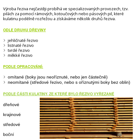
Výroba řeziva nejčastěji probíhá ve specializovaných provozech, tzv.
pilách za pomocí rámových, kotoučových nebo pásových pil, které
kulatinu podélně rozřežou a získáváme několik druhů řeziva.
ODLE DRUHU DŘEVINY
jehličnaté řezivo
listnaté řezivo
tvrdé řezivo
měkké řezivo
PODLE OPRACOVÁNÍ:
omítané (boky jsou neoříznuté, nebo jen částečně)
neomítané (středové řezivo, nebo s oříznutými boky bez oblin)
PODLE ČÁSTI KULATINY, ZE KTERÉ BYLO ŘEZIVO
VYŘEZANÉ
dřeňové
krajinové
středové
boční