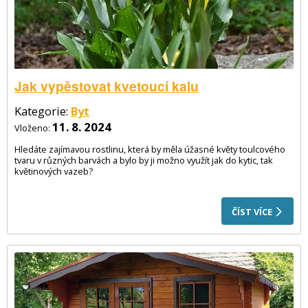
Jak vypěstovat kvetoucí kalu
Kategorie:
Byt
11. 8. 2024
Vloženo:
Hledáte zajímavou rostlinu, která by měla úžasné květy toulcového
tvaru v různých barvách a bylo by ji možno využít jak do kytic, tak
květinových vazeb?
ČÍST VÍCE