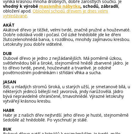
vyniká krásnou mnoha drobných, dobře zarostlých součků.
Je
vhodný k výrobě
masivního nábytku
, schodů, zábradlí
,
obložení apod.
Obložení schodů dřevem je dnes velmi
vyhledávané
.
AKÁT
Akátové dřevo je těžké, velmi tvrdé, značně pružné a houževnaté.
Dobře odolává vodě i počasí. Od úzké hnědobílé jde ke dřeni
žlutozelenohnědá barva, s rozdílnou, mnohdy zajímavou kresbou.
Letokruhy jsou dobře viditelné.
DUB
Dubové dřevo je jedno z nejžádanějších. Má poměrně úzkou,
světlehnědou běl a široké, stejnoměrně hnědě zbarvené jádro. Je
to dřevo tvrdé, pevné, houževnaté a trvanlivé. Je odolné
povětrnostním podmínkám i střídání vlhka a sucha.
JASAN
Běl, u mladých stromů široká, u starých užší, je smetanově bílá, u
některých jedinců bělejší než javorová, jindy narůžovělá. Jádro
bývá nepravidelně ohraničené, tmavohnědé. Výrazné letokruhy
vytvářejí krásnou kresbu.
HABR
Habr je z našich dřev nejtvrdší. Jeho dřevo je husté, stejnoměrně
šedobílé až hnědobílé. Po vyschnutí je stálé.
BUK
Bukové dřevo patří z listnáčů k nejznámějším. Je tvrdé, málo