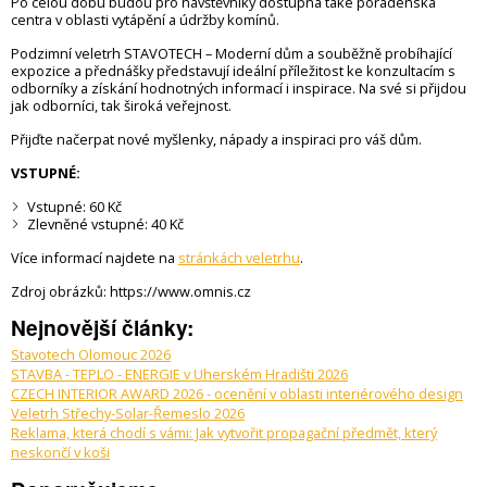
Po celou dobu budou pro návštěvníky dostupná také poradenská
centra v oblasti vytápění a údržby komínů.
Podzimní veletrh STAVOTECH – Moderní dům a souběžně probíhající
expozice a přednášky představují ideální příležitost ke konzultacím s
odborníky a získání hodnotných informací i inspirace. Na své si přijdou
jak odborníci, tak široká veřejnost.
Přijďte načerpat nové myšlenky, nápady a inspiraci pro váš dům.
VSTUPNÉ:
Vstupné: 60 Kč
Zlevněné vstupné: 40 Kč
Více informací najdete na
stránkách veletrhu
.
Zdroj obrázků: https://www.omnis.cz
Nejnovější články:
Stavotech Olomouc 2026
STAVBA - TEPLO - ENERGIE v Uherském Hradišti 2026
CZECH INTERIOR AWARD 2026 - ocenění v oblasti interiérového design
Veletrh Střechy-Solar-Řemeslo 2026
Reklama, která chodí s vámi: Jak vytvořit propagační předmět, který
neskončí v koši