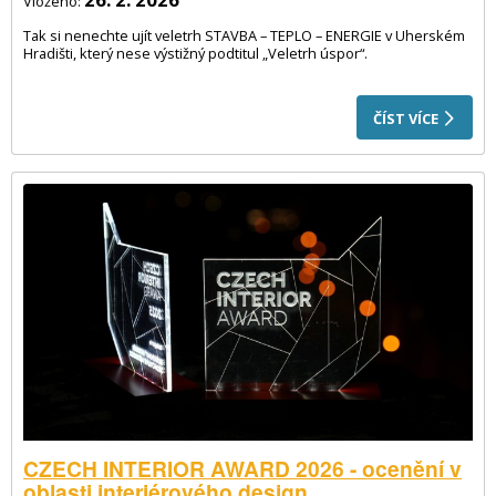
Vloženo:
Tak si nenechte ujít veletrh STAVBA – TEPLO – ENERGIE v Uherském
Hradišti, který nese výstižný podtitul „Veletrh úspor“.
ČÍST VÍCE
CZECH INTERIOR AWARD 2026 - ocenění v
oblasti interiérového design