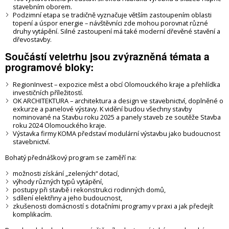
stavebním oborem.
Podzimní etapa se tradičně vyznačuje větším zastoupením oblasti
topení a úspor energie – návštěvníci zde mohou porovnat různé
druhy vytápění. Silné zastoupení má také moderní dřevěné stavění a
dřevostavby.
Součástí veletrhu jsou zvýrazněná témata a
programové bloky:
RegionInvest – expozice měst a obcí Olomouckého kraje a přehlídka
investičních příležitostí.
OK ARCHITEKTURA – architektura a design ve stavebnictví, doplněné o
exkurze a panelové výstavy. K vidění budou všechny stavby
nominované na Stavbu roku 2025 a panely staveb ze soutěže Stavba
roku 2024 Olomouckého kraje.
Výstavka firmy KOMA představí modulární výstavbu jako budoucnost
stavebnictví.
Bohatý přednáškový program se zaměří na:
možnosti získání „zelených“ dotací,
výhody různých typů vytápění,
postupy při stavbě i rekonstrukci rodinných domů,
sdílení elektřiny a jeho budoucnost,
zkušenosti domácností s dotačními programy v praxi a jak předejít
komplikacím.