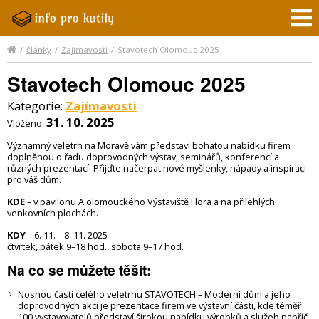
/
články
/
Zajímavosti
/
Stavotech Olomouc 2025
Stavotech Olomouc 2025
Kategorie:
Zajímavosti
31. 10. 2025
Vloženo:
Významný veletrh na Moravě vám představí bohatou nabídku firem
doplněnou o řadu doprovodných výstav, seminářů, konferencí a
různých prezentací. Přijďte načerpat nové myšlenky, nápady a inspiraci
pro váš dům.
KDE
– v pavilonu A olomouckého Výstaviště Flora a na přilehlých
venkovních plochách.
KDY
– 6. 11. – 8. 11. 2025
čtvrtek, pátek 9–18 hod., sobota 9–17 hod.
Na co se můžete těšit:
Nosnou částí celého veletrhu STAVOTECH – Moderní dům a jeho
doprovodných akcí je prezentace firem ve výstavní části, kde téměř
100 vystavovatelů představí širokou nabídku výrobků a služeb napříč