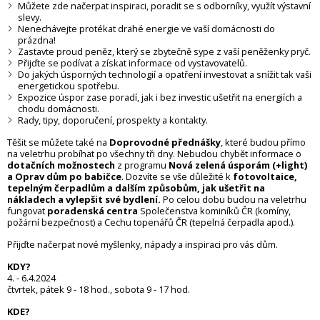
Můžete zde načerpat inspiraci, poradit se s odborníky, využít výstavní
slevy.
Nenechávejte protékat drahé energie ve vaší domácnosti do
prázdna!
Zastavte proud peněz, který se zbytečně sype z vaší peněženky pryč.
Přijďte se podívat a získat informace od vystavovatelů.
Do jakých úsporných technologií a opatření investovat a snížit tak vaši
energetickou spotřebu.
Expozice úspor zase poradí, jak i bez investic ušetřit na energiích a
chodu domácnosti.
Rady, tipy, doporučení, prospekty a kontakty.
Těšit se můžete také na
D
oprovodné přednášky
, které budou přímo
na veletrhu probíhat po všechny tři dny. Nebudou chybět informace o
dotačních možnostech
z programu
Nová zelená úsporám (+light)
a Oprav dům po babičce
. Dozvíte se vše důležité k
fotovoltaice,
tepelným čerpadlům a dalším způsobům, jak ušetřit na
nákladech a vylepšit své bydlení.
Po celou dobu budou na veletrhu
fungovat
poradenská centra
Společenstva kominíků ČR (komíny,
požární bezpečnost) a Cechu topenářů ČR (tepelná čerpadla apod.).
Přijďte načerpat nové myšlenky, nápady a inspiraci pro vás dům.
KDY?
4. - 6.4.2024
čtvrtek, pátek 9 - 18 hod., sobota 9 - 17 hod.
KDE?