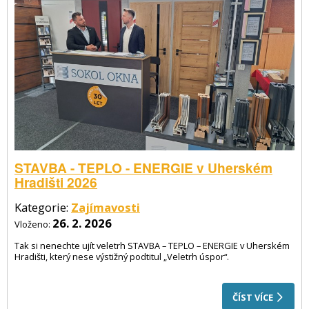
STAVBA - TEPLO - ENERGIE v Uherském
Hradišti 2026
Kategorie:
Zajímavosti
26. 2. 2026
Vloženo:
Tak si nenechte ujít veletrh STAVBA – TEPLO – ENERGIE v Uherském
Hradišti, který nese výstižný podtitul „Veletrh úspor“.
ČÍST VÍCE