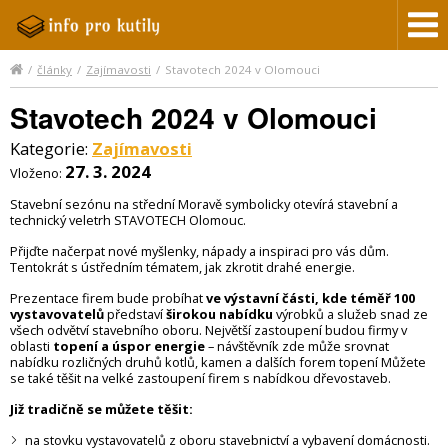
/
články
/
Zajímavosti
/
Stavotech 2024 v Olomouci
Stavotech 2024 v Olomouci
Kategorie:
Zajímavosti
27. 3. 2024
Vloženo:
Stavební sezónu na střední Moravě symbolicky otevírá stavební a
technický veletrh STAVOTECH Olomouc.
Přijďte načerpat nové myšlenky, nápady a inspiraci pro vás dům.
Tentokrát s ústředním tématem, jak zkrotit drahé energie.
Prezentace firem bude probíhat
ve výstavní části, kde téměř 100
vystavovatelů
představí
širokou nabídku
výrobků a služeb snad ze
všech odvětví stavebního oboru. Největší zastoupení budou firmy v
oblasti
topení a úspor energie
– návštěvník zde může srovnat
nabídku rozličných druhů kotlů, kamen a dalších forem topení Můžete
se také těšit na velké zastoupení firem s nabídkou dřevostaveb.
Již tradičně se můžete těšit:
na stovku vystavovatelů z oboru stavebnictví a vybavení domácnosti.