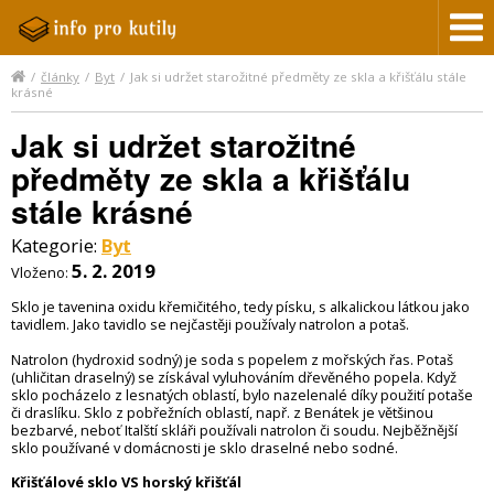
/
články
/
Byt
/
Jak si udržet starožitné předměty ze skla a křišťálu stále
krásné
Jak si udržet starožitné
předměty ze skla a křišťálu
stále krásné
Kategorie:
Byt
5. 2. 2019
Vloženo:
Sklo je tavenina oxidu křemičitého, tedy písku, s alkalickou látkou jako
tavidlem. Jako tavidlo se nejčastěji používaly natrolon a potaš.
Natrolon (hydroxid sodný) je soda s popelem z mořských řas. Potaš
(uhličitan draselný) se získával vyluhováním dřevěného popela. Když
sklo pocházelo z lesnatých oblastí, bylo nazelenalé díky použití potaše
či draslíku. Sklo z pobřežních oblastí, např. z Benátek je většinou
bezbarvé, neboť Italští skláři používali natrolon či soudu. Nejběžnější
sklo používané v domácnosti je sklo draselné nebo sodné.
Křišťálové sklo VS horský křišťál