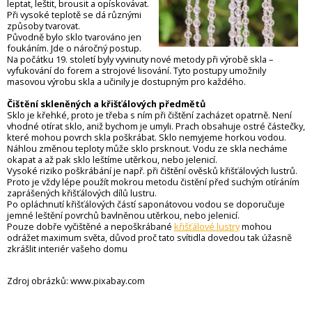
leptat, leštit, brousit a opískovávat.
Při vysoké teplotě se dá různými
způsoby tvarovat.
Původně bylo sklo tvarováno jen
foukáním. Jde o náročný postup.
Na počátku 19. století byly vyvinuty nové metody při výrobě skla –
vyfukování do forem a strojové lisování. Tyto postupy umožnily
masovou výrobu skla a učinily je dostupným pro každého.
Čištění skleněných a křišťálových předmětů
Sklo je křehké, proto je třeba s ním při čištění zacházet opatrně. Není
vhodné otírat sklo, aniž bychom je umyli. Prach obsahuje ostré částečky,
které mohou povrch skla poškrábat. Sklo nemyjeme horkou vodou.
Náhlou změnou teploty může sklo prsknout. Vodu ze skla necháme
okapat a až pak sklo leštíme utěrkou, nebo jelenicí.
Vysoké riziko poškrábání je např. při čištění ověsků křišťálových lustrů.
Proto je vždy lépe použít mokrou metodu čistění před suchým otíráním
zaprášených křišťálových dílů lustru.
Po opláchnutí křišťálových částí saponátovou vodou se doporučuje
jemné leštění povrchů bavlněnou utěrkou, nebo jelenicí.
Pouze dobře vyčištěné a nepoškrábané
křišťálové lustry
mohou
odrážet maximum světa, důvod proč tato svítidla dovedou tak úžasně
zkrášlit interiér vašeho domu
Zdroj obrázků: www.pixabay.com