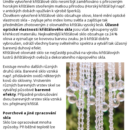
Uměle vytvořené křišťálové sklo nesmí být zaměňováno s přirozeným
horským křišťálem stvořeným matkou přírodou (Horský křišťál byl např.
v antických dobách využíván k výrobě šperků).
Člověkem vytvořené křišťálové sklo obsahuje olovo, které mění optické
vlastnosti skla – zvyšuje jeho index lomu světla a zajišťuje tak
předmětům zhotoveným z olovnatého křišťálu vysoký lesk.
Úžasné
optické vlastnosti křišťálového skla
jsou však vykoupeny vyšší
křehkostí materiálu. Nejkvalitnější křišťálové sklo obsahuje ca 24 %
olova a vyznačuje se kovovou barvou zvuku. Je-li křišťál dobře
vybroušen, odráží všechny barvy světelného spektra a vytváří tak úžasný
barevný duhový efekt.
Křišťálové olovnaté sklo se nejčastěji používá na výrobu křišťálových
lustrů (křišťálových ověsů) a dekorativního nápojového skla.
Existuje mnoho dalších různých
druhů skla. Barevné sklo vzniká
např. přidáváním oxidů některých
kovů do skloviny. Vrstvením
různých barevných vrstev skel se
vytvářejí působivé
barevné
efekty
. Případně probrušování
dvou barevných vrstev skla vzniká
tzv. přejímaný křišťál.
Povrchové a jiné zpracování
skla
Sklo lze opracovávat mnoha
způsoby. Při běžné teplotě lze