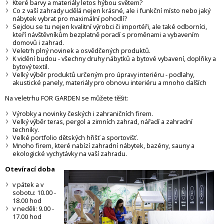
Které barvy a materiály letos hýbou světem?
Co z vaší zahrady udělá nejen krásné, ale i funkční místo nebo jaký
nábytek vybrat pro maximální pohodlí?
Sejdou se tu nejen kvalitní výrobci či importéři, ale také odborníci,
kteří návštěvníkům bezplatně poradí s proměnami a vybavením
domovů i zahrad.
Veletrh plný novinek a osvědčených produktů.
K vidění budou - všechny druhy nábytků a bytové vybavení, doplňky a
bytový textil.
Velký výběr produktů určeným pro úpravy interiéru - podlahy,
akustické panely, materiály pro obnovu interiéru a mnoho dalších
Na veletrhu FOR GARDEN se můžete těšit:
Výrobky a novinky českých i zahraničních firem.
Velký výběr teras, pergol a zimních zahrad, nářadí a zahradní
techniky.
Velké portfolio dětských hřišť a sportovišť.
Mnoho firem, které nabízí zahradní nábytek, bazény, sauny a
ekologické vychytávky na vaší zahradu.
Otevírací doba
v pátek a v
sobotu: 10.00 -
18.00 hod
v neděli: 9.00 -
17.00 hod