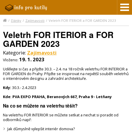
/
články
/
Zajímavosti
/
Veletrh FOR ITERIOR a FOR GARDEN 2023
Veletrh FOR ITERIOR a FOR
GARDEN 2023
Kategorie:
Zajímavosti
19. 1. 2023
Vloženo:
Udělejte si čas a přijďte 30.3. – 2.4. na 18 ročník veletrhu FOR INTERIOR a
FOR GARDEN do Prahy
. Přijďte se inspirovat na největší souběh veletrhů
o interiérovém designu a zahradní architektuře.
Kdy:
30.3.- 2.4.2023
Kde: PVA EXPO PRAHA, Beranových 667, Praha 9 - Letňany
Na co se můžete na veletrhu
těšit?
Na veletrhu FOR INTERIOR se můžete setkat a nechat si poradit od
odborníků např:
Jak důmyslně vylepšit interiér domova?