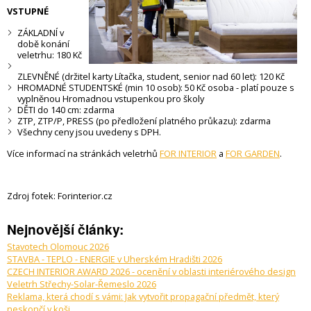
VSTUPNÉ
ZÁKLADNÍ
v
době konání
veletrhu:
180 Kč
ZLEVNĚNÉ
(držitel karty Lítačka, student, senior nad 60 let):
120 Kč
HROMADNÉ STUDENTSKÉ
(min 10 osob):
50 Kč
osoba - platí pouze s
vyplněnou Hromadnou vstupenkou pro školy
DĚTI
do 140 cm:
zdarma
ZTP, ZTP/P, PRESS
(po předložení platného průkazu):
zdarma
Všechny ceny jsou uvedeny s DPH.
Více informací na stránkách veletrhů
FOR INTERIOR
a
FOR GARDEN
.
Zdroj fotek: Forinterior.cz
Nejnovější články:
Stavotech Olomouc 2026
STAVBA - TEPLO - ENERGIE v Uherském Hradišti 2026
CZECH INTERIOR AWARD 2026 - ocenění v oblasti interiérového design
Veletrh Střechy-Solar-Řemeslo 2026
Reklama, která chodí s vámi: Jak vytvořit propagační předmět, který
neskončí v koši