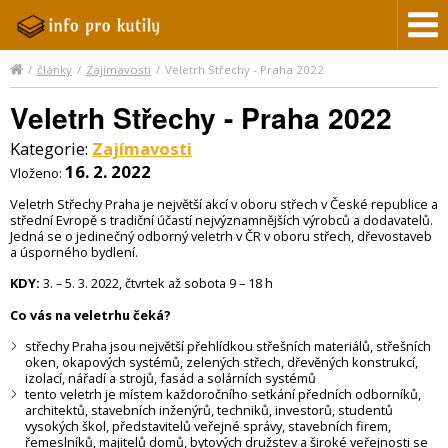
/
články
/
Zajímavosti
/
Veletrh Střechy - Praha 2022
Veletrh Střechy - Praha 2022
Kategorie:
Zajímavosti
16. 2. 2022
Vloženo:
Veletrh Střechy Praha je největší akcí v oboru střech v České republice a
střední Evropě s tradiční účastí nejvýznamnějších výrobců a dodavatelů.
Jedná se o jedinečný odborný veletrh v ČR v oboru střech, dřevostaveb
a úsporného bydlení.
KDY:
3. – 5. 3. 2022
, čtvrtek až sobota 9 – 18 h
Co vás na veletrhu čeká?
střechy Praha jsou největší přehlídkou střešních materiálů, střešních
oken, okapových systémů, zelených střech, dřevěných konstrukcí,
izolací, nářadí a strojů, fasád a solárních systémů
tento veletrh je místem každoročního setkání předních odborníků,
architektů, stavebních inženýrů, techniků, investorů, studentů
vysokých škol, představitelů veřejné správy, stavebních firem,
řemeslníků, majitelů domů, bytových družstev a široké veřejnosti se