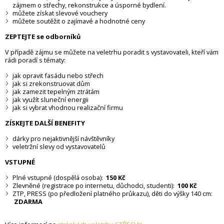
zájmem o střechy, rekonstrukce a úsporné bydlení.
můžete získat slevové vouchery
můžete soutěžit o zajímavé a hodnotné ceny
ZEPTEJTE se odborníků
V případě zájmu se můžete na veletrhu poradit s vystavovateli, kteří vám
rádi poradí s tématy:
jak opravit fasádu nebo střech
jak si zrekonstruovat dům
jak zamezit tepelným ztrátám
jak využít sluneční energii
jak si vybrat vhodnou realizační firmu
ZÍSKEJTE DALŠÍ BENEFITY
dárky
pro nejaktivnější návštěvníky
veletržní slevy
od vystavovatelů
VSTUPNÉ
Plné vstupné (dospělá osoba):
150 Kč
Zlevněné (registrace po internetu, důchodci, studenti):
100 Kč
ZTP, PRESS (po předložení platného průkazu), děti do výšky 140 cm:
ZDARMA