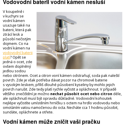
Vodovodní baterii vodní kámen nesluší
V koupelně i
v kuchyni se
vodní kámen
usazuje také na
baterii, která pak
ztrácí lesk a
působí nečistým
dojmem. Co na
vodní kámen na
vodovodní baterii
platí
? Opět se
jedná o ocet, zde
ovšem doplněný
jedlou sodou
nebo citrónem. Ocet a citron voní kámen odstraňují, soda pak naleští
povrch. Zde je však potřeba dávat pozor na chromové baterie
s vysokým leskem, příliš dlouhé působení kyseliny by mohlo jejich
povrch narušit. Zde tedy platí rychle vyčistit a opláchnout. V případě
většího znečištění je možno
nechat působit ocet nebo citron
déle,
ale opláchnutí musí být opravdu důkladné. Vodovodní kohoutek
nejlépe vyčistíte umístěním hrníčku s octem na hrdlo vodovodu nebo
omotáním vatou namočenou do octa. Necháte cca 1 hodinu působit,
sundáte, opláchnete a otřete.
Vodní kámen může zničit vaši pračku