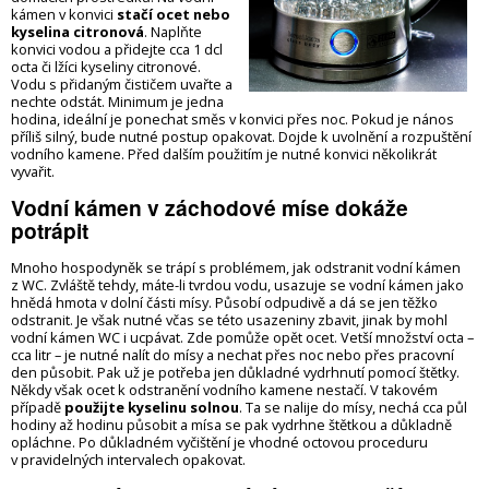
kámen v konvici
stačí ocet nebo
kyselina citronová
. Naplňte
konvici vodou a přidejte cca 1 dcl
octa či lžíci kyseliny citronové.
Vodu s přidaným čističem uvařte a
nechte odstát. Minimum je jedna
hodina, ideální je ponechat směs v konvici přes noc. Pokud je nános
příliš silný, bude nutné postup opakovat. Dojde k uvolnění a rozpuštění
vodního kamene. Před dalším použitím je nutné konvici několikrát
vyvařit.
Vodní kámen v záchodové míse dokáže
potrápit
Mnoho hospodyněk se trápí s problémem, jak odstranit vodní kámen
z WC. Zvláště tehdy, máte-li tvrdou vodu, usazuje se vodní kámen jako
hnědá hmota v dolní části mísy. Působí odpudivě a dá se jen těžko
odstranit. Je však nutné včas se této usazeniny zbavit, jinak by mohl
vodní kámen WC i ucpávat. Zde pomůže opět ocet. Vetší množství octa –
cca litr – je nutné nalít do mísy a nechat přes noc nebo přes pracovní
den působit. Pak už je potřeba jen důkladné vydrhnutí pomocí štětky.
Někdy však ocet k odstranění vodního kamene nestačí. V takovém
případě
použijte kyselinu solnou
. Ta se nalije do mísy, nechá cca půl
hodiny až hodinu působit a mísa se pak vydrhne štětkou a důkladně
opláchne. Po důkladném vyčištění je vhodné octovou proceduru
v pravidelných intervalech opakovat.