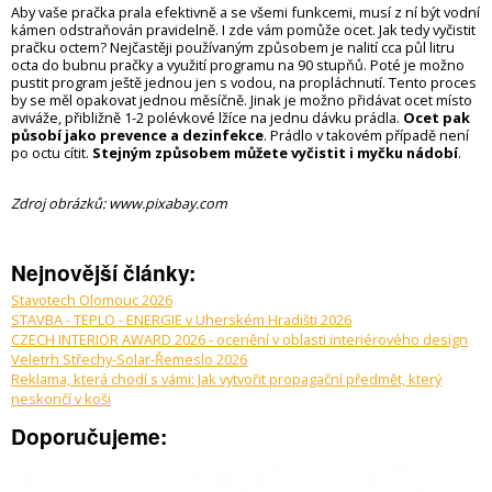
Aby vaše pračka prala efektivně a se všemi funkcemi, musí z ní být vodní
kámen odstraňován pravidelně. I zde vám pomůže ocet. Jak tedy vyčistit
pračku octem? Nejčastěji používaným způsobem je nalití cca půl litru
octa do bubnu pračky a využití programu na 90 stupňů. Poté je možno
pustit program ještě jednou jen s vodou, na propláchnutí. Tento proces
by se měl opakovat jednou měsíčně. Jinak je možno přidávat ocet místo
aviváže, přibližně 1-2 polévkové lžíce na jednu dávku prádla.
Ocet pak
působí jako prevence a dezinfekce
. Prádlo v takovém případě není
po octu cítit.
Stejným způsobem můžete vyčistit i myčku nádobí
.
Zdroj obrázků: www.pixabay.com
Nejnovější články:
Stavotech Olomouc 2026
STAVBA - TEPLO - ENERGIE v Uherském Hradišti 2026
CZECH INTERIOR AWARD 2026 - ocenění v oblasti interiérového design
Veletrh Střechy-Solar-Řemeslo 2026
Reklama, která chodí s vámi: Jak vytvořit propagační předmět, který
neskončí v koši
Doporučujeme: