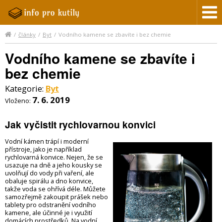
/
články
/
Byt
/
Vodního kamene se zbavíte i bez chemie
Vodního kamene se zbavíte i
bez chemie
Kategorie:
Byt
7. 6. 2019
Vloženo:
Jak vyčistit rychlovarnou konvici
Vodní kámen trápí i moderní
přístroje, jako je například
rychlovarná konvice. Nejen, že se
usazuje na dně a jeho kousky se
uvolňují do vody při vaření, ale
obaluje spirálu a dno konvice,
takže voda se ohřívá déle. Můžete
samozřejmě zakoupit prášek nebo
tablety pro odstranění vodního
kamene, ale účinné je i využití
domácích prostředků. Na vodní