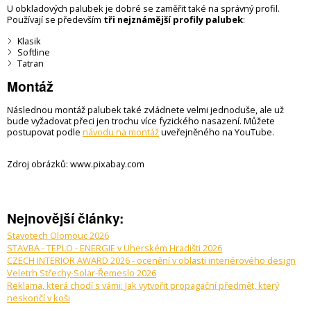
U obkladových palubek je dobré se zaměřit také na správný profil.
Používají se především
tři nejznámější profily palubek
:
Klasik
Softline
Tatran
Montáž
Následnou montáž palubek také zvládnete velmi jednoduše, ale už
bude vyžadovat přeci jen trochu více fyzického nasazení.
Můžete
postupovat podle
návodu na montáž
uveřejněného na YouTube.
Zdroj obrázků: www.pixabay.com
Nejnovější články:
Stavotech Olomouc 2026
STAVBA - TEPLO - ENERGIE v Uherském Hradišti 2026
CZECH INTERIOR AWARD 2026 - ocenění v oblasti interiérového design
Veletrh Střechy-Solar-Řemeslo 2026
Reklama, která chodí s vámi: Jak vytvořit propagační předmět, který
neskončí v koši