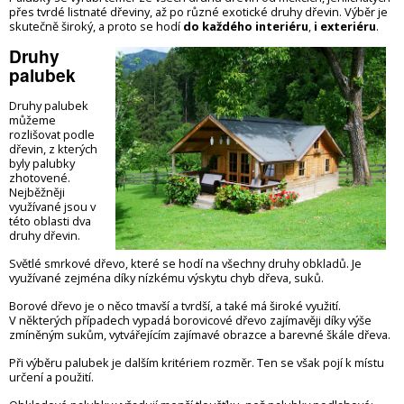
přes tvrdé listnaté dřeviny, až po různé exotické druhy dřevin. Výběr je
skutečně široký, a proto se hodí
do každého interiéru
,
i exteriéru
.
Druhy
palubek
Druhy palubek
můžeme
rozlišovat podle
dřevin, z kterých
byly palubky
zhotovené.
Nejběžněji
využívané jsou v
této oblasti
dva
druhy dřevin
.
Světlé smrkové dřevo
, které se hodí na všechny druhy obkladů. Je
využívané zejména díky nízkému výskytu chyb dřeva, suků.
Borové dřevo
je o něco tmavší a tvrdší, a také má široké využití.
V některých případech vypadá borovicové dřevo zajímavěji díky výše
zmíněným sukům, vytvářejícím zajímavé obrazce a barevné škále dřeva.
Při výběru palubek je dalším kritériem rozměr. Ten se však pojí k místu
určení a použití.