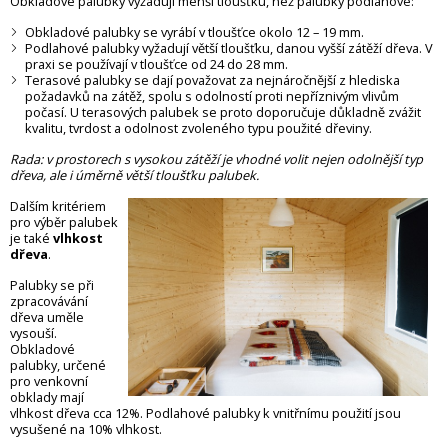
Obkladové palubky
vyžadují menší tloušťku, než
palubky podlahové
:
Obkladové palubky
se vyrábí v tloušťce okolo 12 – 19 mm.
Po
dlahové palubky
vyžadují větší tloušťku, danou vyšší zátěží dřeva. V
praxi se používají v tloušťce od 24 do 28 mm.
Terasové palubky
se dají považovat za nejnáročnější z hlediska
požadavků na zátěž, spolu s odolností proti nepříznivým vlivům
počasí. U terasových palubek se proto doporučuje důkladně zvážit
kvalitu, tvrdost a odolnost zvoleného typu použité dřeviny.
Rada:
v prostorech s vysokou zátěží je vhodné volit nejen odolnější typ
dřeva, ale i úměrně větší tloušťku palubek.
Dalším kritériem
pro výběr palubek
je také
vlhkost
dřeva
.
Palubky se při
zpracovávání
dřeva uměle
vysouší.
Obkladové
palubky, určené
pro venkovní
obklady mají
vlhkost dřeva cca 12%. Podlahové palubky k vnitřnímu použití jsou
vysušené na 10% vlhkost.