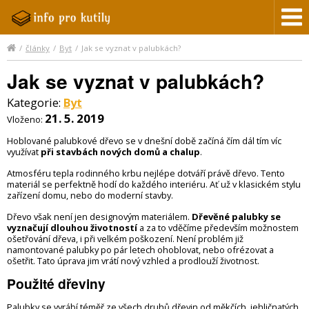
/
články
/
Byt
/
Jak se vyznat v palubkách?
Jak se vyznat v palubkách?
Kategorie:
Byt
21. 5. 2019
Vloženo:
Hoblované palubkové dřevo se v dnešní době začíná čím dál tím víc
využívat
při stavbách nových domů a chalup
.
Atmosféru tepla rodinného krbu nejlépe dotváří právě dřevo. Tento
materiál se perfektně hodí do každého interiéru. Ať už v klasickém stylu
zařízení domu, nebo do moderní stavby.
Dřevo však není jen designovým materiálem.
Dřevěné palubky
se
vyznačují dlouhou životností
a za to vděčíme především možnostem
ošetřování dřeva, i při velkém poškození. Není problém již
namontované palubky po pár letech ohoblovat, nebo ofrézovat a
ošetřit. Tato úprava jim vrátí nový vzhled a prodlouží životnost.
Použité dřeviny
Palubky se vyrábí téměř ze všech druhů dřevin od měkčích, jehličnatých